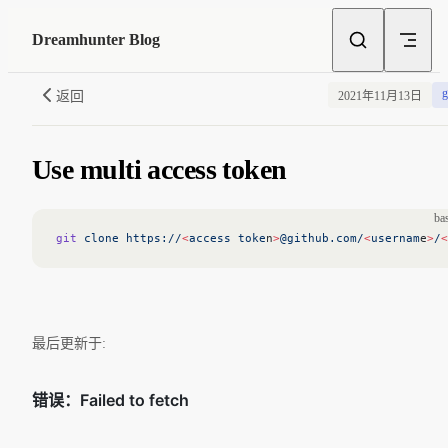
Skip to content
Dreamhunter Blog
g
返回
2021年11月13日
Use multi access token
ba
git
 clone
 https://
<
access
 toke
n
>
@github.com/
<
usernam
e
>
/
<
最后更新于: